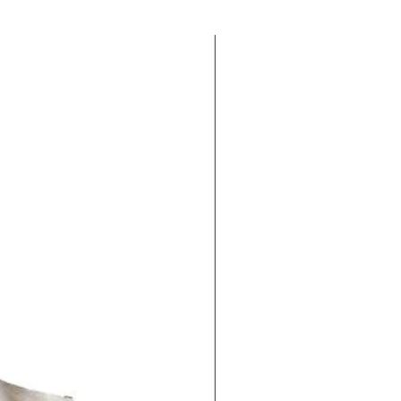
un sobre de grenetina y mezcla.
2 gr. de carbón y mezcla todo a la
a mascarilla dejando fuera el
 del ojo.
e la mascarilla actúe durante 10
 luego levanta la mascarilla
do por una pequeña esquina,
etirarla completamente. Aplica
idratante después.
tes:
 una pizca a su pasta dental una
a dos semanas. Talle y enjuague
amente. Presentación: 150 gr.