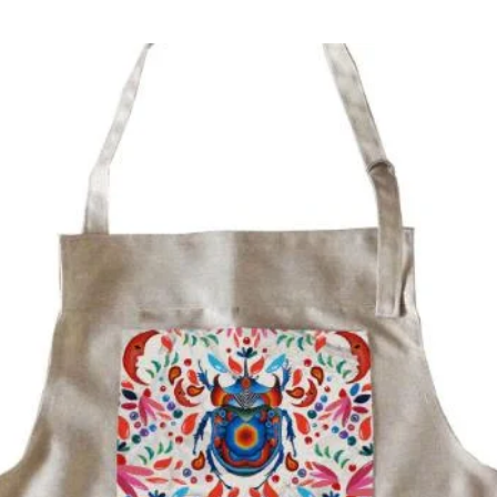
agrega 
Agrega 
vez.
Aplica l
contorno
Deja qu
minutos,
empezan
hasta r
crema h
En dien
Agregue
vez cad
complet