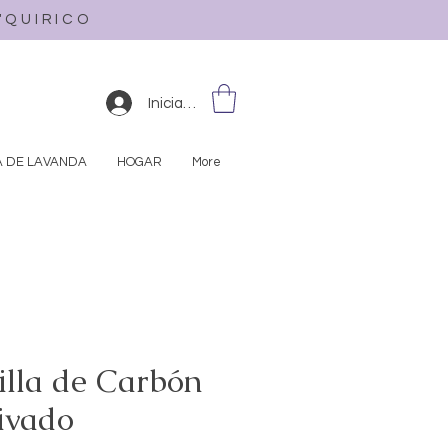
L'QUIRICO
Iniciar sesión
A DE LAVANDA
HOGAR
More
illa de Carbón
ivado