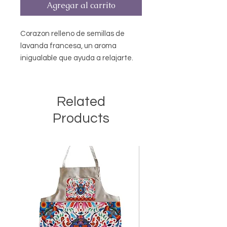
Agregar al carrito
Corazon relleno de semillas de
lavanda francesa, un aroma
inigualable que ayuda a relajarte.
Usos: Como compresa termica,
calentarlo de 20 a 30 segundos en
el microondas dentro de una bolsa
Related
de plastico, para aromatizar
Products
lugares pequeños como cajones de
ropa o tu bolsa personal y para
conciliar el suño de manera natural
duerme junto de el. *Frotalo tantas
veces quieras para intesificar el
aroma. *El color de las telas pueden
variar