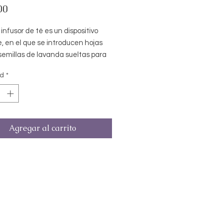
Precio
00
infusor de té es un dispositivo
, en el que se introducen hojas
semillas de lavanda sueltas para
r la infusión, normalmente en una
ad
*
Agregar al carrito