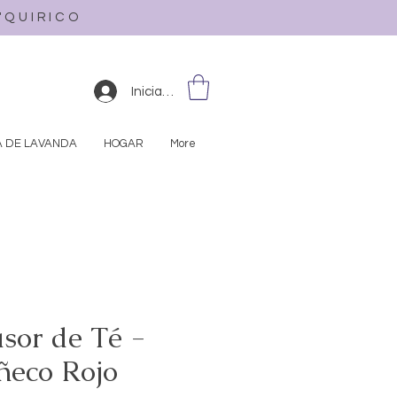
L'QUIRICO
Iniciar sesión
A DE LAVANDA
HOGAR
More
usor de Té -
eco Rojo