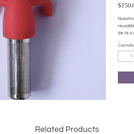
$150.
Nuestro 
reusable
de té o 
prepara
Cantid
taza.
Related Products