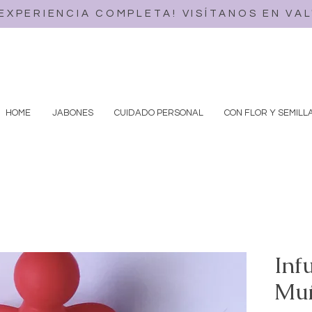
 EXPERIENCIA COMPLETA! VISÍTANOS EN VA
HOME
JABONES
CUIDADO PERSONAL
CON FLOR Y SEMILL
Inf
Muñ