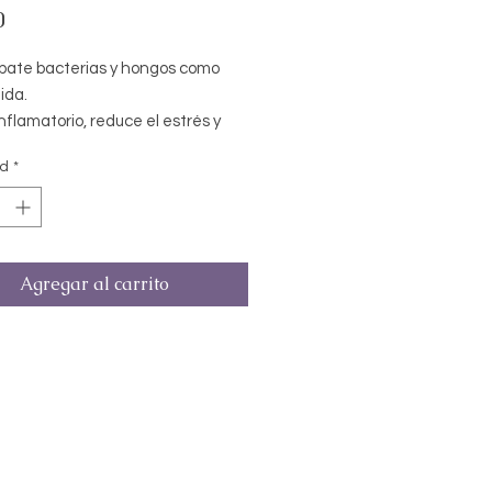
Precio
0
ate bacterias y hongos como
ida.
nflamatorio, reduce el estrés y
ra el estado de ánimo.
ad
*
 para baños relajantes.
ieza energética elimina malas
s, energías pesadas y negativas,
ece la calma, la concentración.
Agregar al carrito