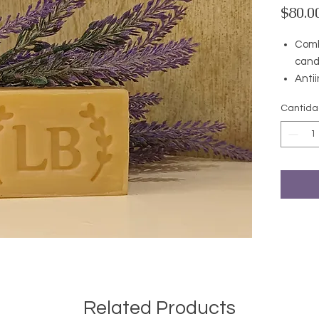
$80.0
Comb
cand
Antii
mejo
Cantid
Ideal
Limp
vibra
favor
Related Products