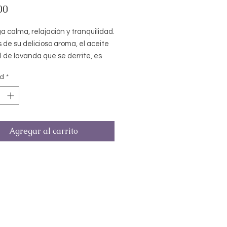
Precio
00
a calma, relajación y tranquilidad.
de su delicioso aroma, el aceite
 de lavanda que se derrite, es
ico, antirreumático y ayuda en
ad
*
 de estrés e irritabilidad
dote efectos restaurativos.
Agregar al carrito