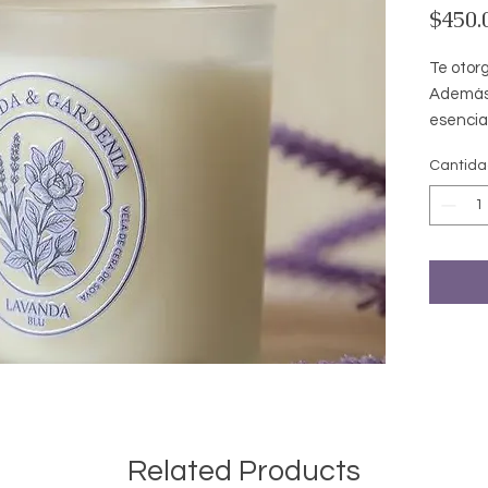
$450.
Te otorg
Además 
esencial
analgés
Cantid
períodos
brindán
Related Products