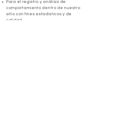
Para el registro y análisis de
comportamiento dentro de nuestro
sitio con fines estadísticos y de
calidad
Además, podemos utilizar la
información para fines publicitarios y
de remarketing. El remarketing es un
método que muestra nuestros
anuncios en sitios ajenos a éste en
función de visitas pasadas a nuestro
sitio. Los anuncios se pueden mostrar
en forma de banners o publicaciones
sugeridas.
Puede solicitar la inhabilitación del uso
de cookies para publicidad, mediante
la página de Network Advertising
Initiative (inglés):
www.networkadvertising.org/choices/
Para inhabilitar los anuncios de
Google:
www.google.com/settings/ads/?hl=es