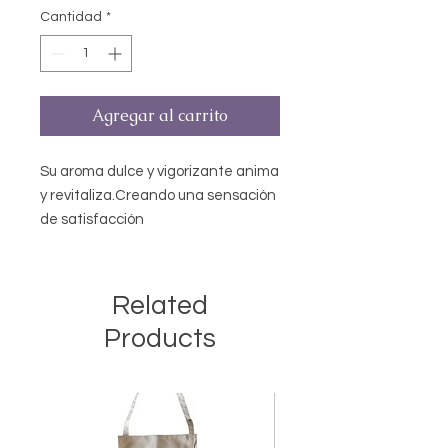
Cantidad
*
Agregar al carrito
Su aroma dulce y vigorizante anima
y revitaliza.Creando una sensación
de satisfacción
Presentación 10 ml
Ayuda a elevar el estado de animo
Related
de cualquier persona. Ayuda a
Products
combatir la celulitis y reduce la
retención de liquidos.actúa como
diurético y ayuda a mejorar el
funcionamiento linfático.
Modo de empleo: