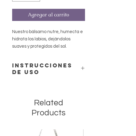
Agregar al carrito
Nuestro bálsamo nutre, humecta e
hidrata los labios, dejándolos
suaves y protegidos del sol.
Instrucciones
de uso
Aplicar directamente en los
labios hasta cubrirlos.
Aplique las veces que sea
Related
necesario.
Products