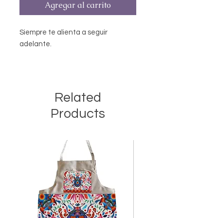
Agregar al carrito
Siempre te alienta a seguir
adelante.
Sus orejas largos y con detalles en
toalla son un filtro para que los
comentarios malos no entren a tu
Related
corazón, y sus patas largas largas
Products
te ayudan a sortear obstáculos.
En todas tus noches te
acompañarán con sueños
relajantes, pues su pancita tiene
flor de lavanda inglesa.
Está disponible en diferentes telas
estampadas moradas.