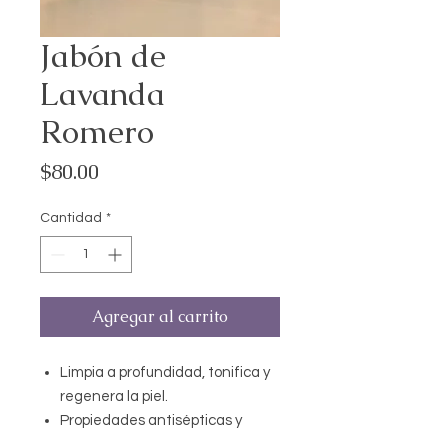
Jabón de
Lavanda
Romero
Precio
$80.00
Cantidad
*
Agregar al carrito
Limpia a profundidad, tonifica y
regenera la piel.
Propiedades antisépticas y
astringentes, desinflamatorio.