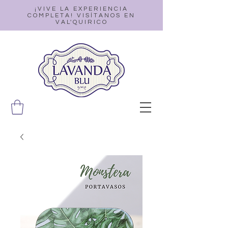
¡VIVE LA EXPERIENCIA
COMPLETA! VISÍTANOS EN
VAL'QUIRICO