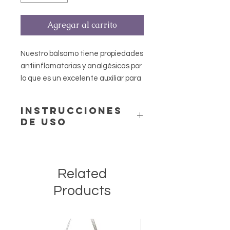
Agregar al carrito
Nuestro bálsamo tiene propiedades
antiinflamatorias y analgésicas por
lo que es un excelente auxiliar para
el tratamiento de golpes, dolores
musculares y articulares.
Instrucciones
de uso
Toma una pequeña cantidad de
bálsamo en tus dedos y aplícalo en
el área donde sientas dolor.
Related
Products