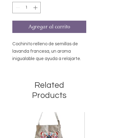
Agregar al carrito
Cochinito relleno de semillas de
lavanda francesa, un aroma
inigualable que ayuda a relajarte.
Usos: Como compresa termica,
calentarlo de 20 a 30 segundos en
el microondas dentro de una bolsa
Related
de plastico, para aromatizar
Products
lugares pequeños como cajones de
ropa o tu bolsa personal y para
conciliar el suño de manera natural
duerme junto de el. *Frotalo tantas
veces quieras para intesificar el
aroma. *El color de las telas pueden