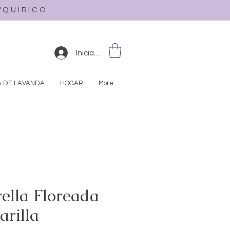
L'QUIRICO
Iniciar sesión
A DE LAVANDA
HOGAR
More
rella Floreada
rilla