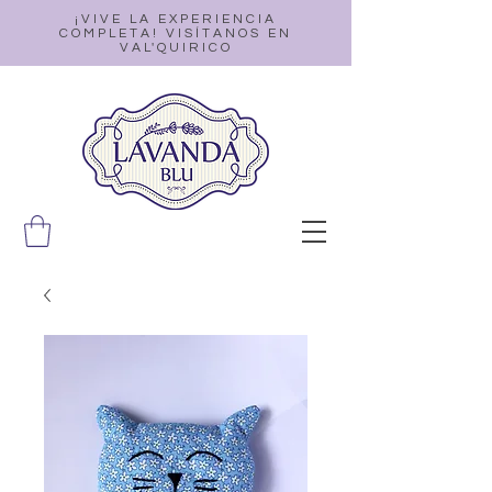
¡VIVE LA EXPERIENCIA
COMPLETA! VISÍTANOS EN
VAL'QUIRICO