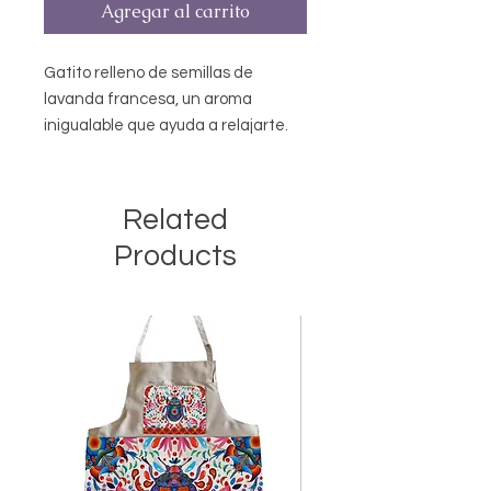
Agregar al carrito
Gatito relleno de semillas de
lavanda francesa, un aroma
inigualable que ayuda a relajarte.
Usos: Como compresa termica,
calentarlo de 20 a 30 segundos en
el microondas dentro de una bolsa
Related
de plastico, para aromatizar
Products
lugares pequeños como cajones de
ropa o tu bolsa personal y para
conciliar el sueño de manera
natural duerme junto de el. *Frotalo
tantas veces quieras para
intesificar el aroma. *El color de las
telas pueden variar