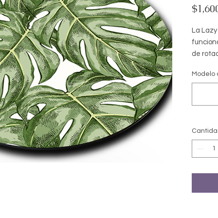
$1,60
La Lazy
funciona
de rotac
complem
Modelo 
utiliza
haciend
divertido
45cm
Cantid