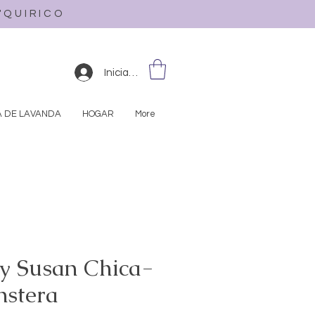
L'QUIRICO
Iniciar sesión
A DE LAVANDA
HOGAR
More
y Susan Chica-
stera