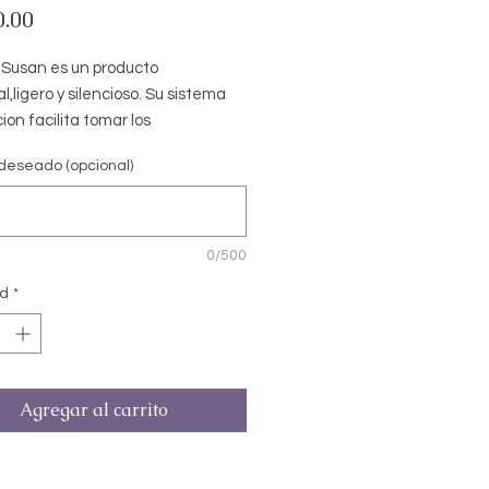
Precio
0.00
 Susan es un producto
l,ligero y silencioso. Su sistema
ion facilita tomar los
entos y accesorios que se
deseado (opcional)
n diariamente en tu mesa
o que su uso sea decorativo,
, practico y util.
0/500
ad
*
Agregar al carrito