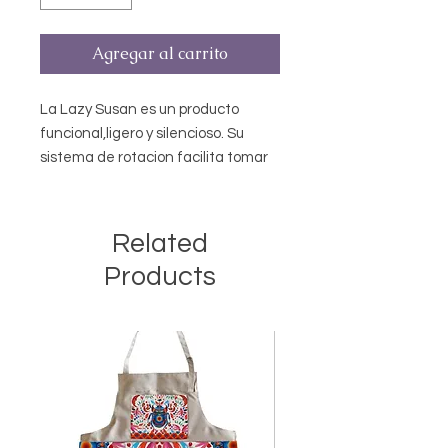
Agregar al carrito
La Lazy Susan es un producto
funcional,ligero y silencioso. Su
sistema de rotacion facilita tomar
los complementos y accesorios que
se utilizan diariamente en tu mesa
haciendo que su uso sea
Related
decorativo, divertido, practico y util.
Products
45cm