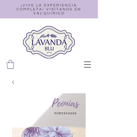
¡VIVE LA EXPERIENCIA
COMPLETA! VISÍTANOS EN
VAL'QUIRICO