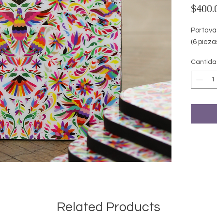
$400.
Portava
(6 pieza
Cantid
Related Products